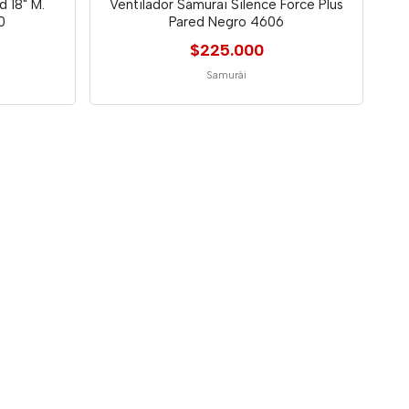
d 18" M.
Ventilador Samurai Silence Force Plus
0
Pared Negro 4606
$225.000
Samurái