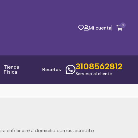
0
Mi cuenta
3108562812
Tienda
Recetas
Física
Servicio al cliente
a enfriar aire a domicilio con sistecredito