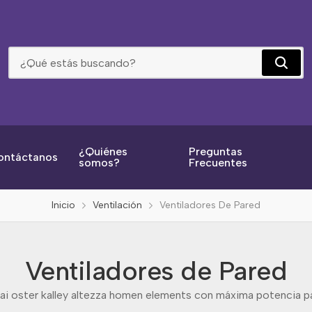
Ventiladores De Pared
¿Quiénes
Preguntas
ontáctanos
somos?
Frecuentes
Inicio
Ventilación
Ventiladores De Pared
Ventiladores de Pared
i oster kalley altezza homen elements con máxima potencia par