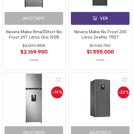
AGOTADO
VER
Nevera Mabe Rma313fxct No
Nevera Mabe No Frost 230
Frost 297 Litros Gris 1928
Litros Grafito 7557
$3.099.858
$1.943.750
$2.169.900
$1.555.000
mabe
mabe
-19
%
-23
%
AGOTADO
AGOTADO