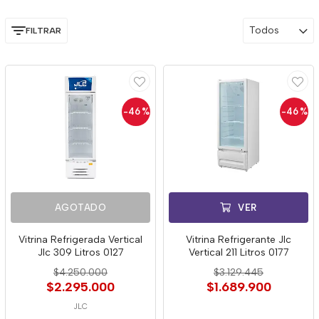
Todos
FILTRAR
-46
%
-46
%
AGOTADO
VER
Vitrina Refrigerada Vertical
Vitrina Refrigerante Jlc
Jlc 309 Litros 0127
Vertical 211 Litros 0177
$4.250.000
$3.129.445
$2.295.000
$1.689.900
JLC