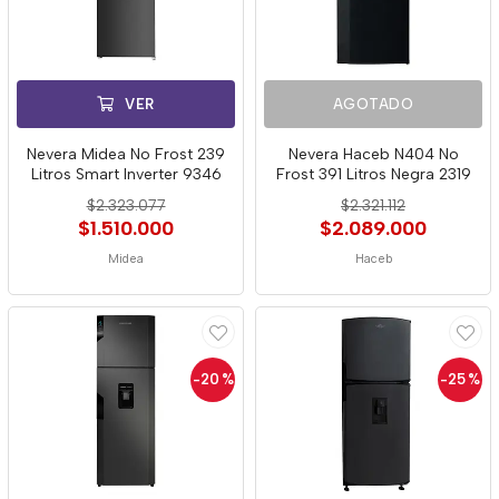
VER
AGOTADO
Nevera Midea No Frost 239
Nevera Haceb N404 No
Litros Smart Inverter 9346
Frost 391 Litros Negra 2319
$2.323.077
$2.321.112
$1.510.000
$2.089.000
Midea
Haceb
-20
%
-25
%