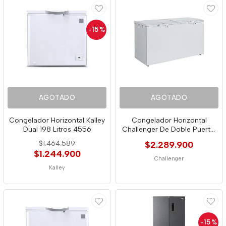
-15
%
AGOTADO
AGOTADO
Congelador Horizontal Kalley
Congelador Horizontal
Dual 198 Litros 4556
Challenger De Doble Puerta,
535 L Brut
$1.464.589
$2.289.900
$1.244.900
Challenger
Kalley
-15
%