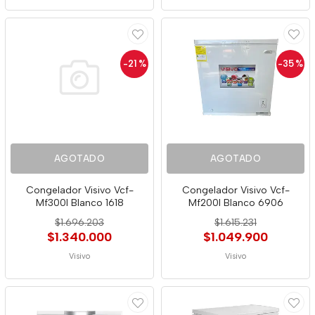
-21
%
-35
%
AGOTADO
AGOTADO
Congelador Visivo Vcf-
Congelador Visivo Vcf-
Mf300l Blanco 1618
Mf200l Blanco 6906
$1.696.203
$1.615.231
$1.340.000
$1.049.900
Visivo
Visivo