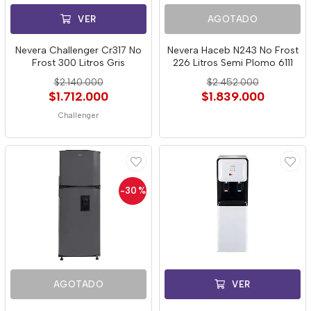
VER
AGOTADO
Nevera Challenger Cr317 No
Nevera Haceb N243 No Frost
Frost 300 Litros Gris
226 Litros Semi Plomo 6111
$2.140.000
$2.452.000
$1.712.000
$1.839.000
Challenger
-30
%
AGOTADO
VER