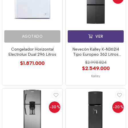
AGOTADO
VER
Congelador Horizontal
Nevecón Kalley K-N362l4
Electrolux Dual 296 Litros
Tipo Europeo 362 Litros
8014
$1.871.000
$2.998.824
$2.549.000
Kalley
-30
%
-20
%