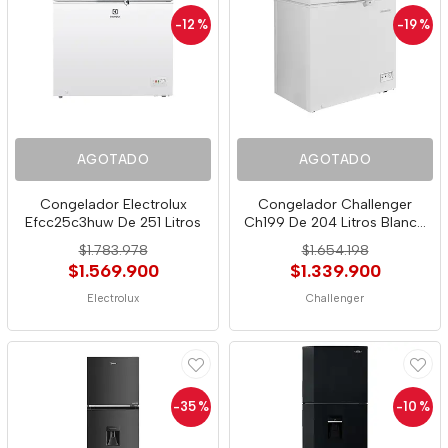
-12
%
-19
%
AGOTADO
AGOTADO
Congelador Electrolux
Congelador Challenger
Efcc25c3huw De 251 Litros
Ch199 De 204 Litros Blanco
3807
$1.783.978
$1.654.198
$1.569.900
$1.339.900
Electrolux
Challenger
-35
%
-10
%