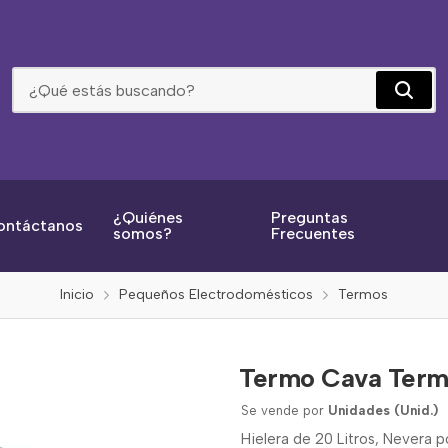
Termo Cava Termolar 20 Litros Gris-Naranja 0014
¿Quiénes
Preguntas
ontáctanos
somos?
Frecuentes
Inicio
Pequeños Electrodomésticos
Termos
Termo Cava Termo
Se vende por
Unidades (Unid.)
Hielera de 20 Litros, Nevera p