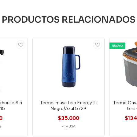
PRODUCTOS RELACIONADOS
NUEVO
rhouse Sin
Termo Imusa Liso Energy 1lt
Termo Cava
145
Negro/Azul 5729
Gris
0
$35.000
$134
e
-
IMUSA