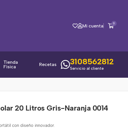
0
Mi cuenta
3108562812
Tienda
Recetas
Física
Servicio al cliente
lar 20 Litros Gris-Naranja 0014
ortátil con diseño innovador.