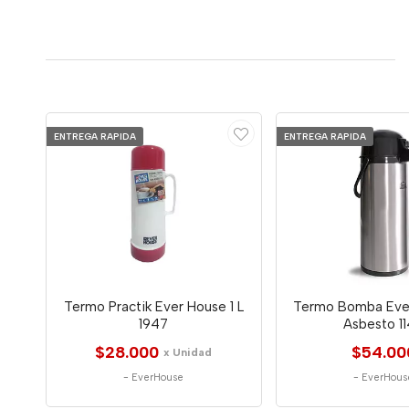
ENTREGA RAPIDA
ENTREGA RAPIDA
Termo Practik Ever House 1 L
Termo Bomba Eve
1947
Asbesto 1
$28.000
$54.00
x Unidad
-
EverHouse
-
EverHous