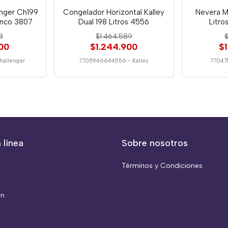
nger Ch199
Congelador Horizontal Kalley
Nevera M
anco 3807
Dual 198 Litros 4556
Litro
8
$1.464.589
$
00
$1.244.900
$
hallenger
7705946644556
-
Kalley
77047
 línea
Sobre nosotros
Términos y Condiciones
ón