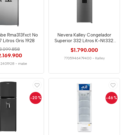
abe Rma313fxct No
Nevera Kalley Congelador
7 Litros Gris 1928
Superior 332 Litros K-Nt332l
Gris
3.099.858
$1.790.000
2.169.900
7705946479400
-
Kalley
12401928
-
mabe
-20
%
-46
%