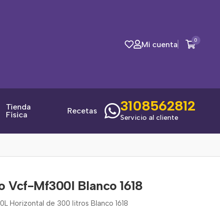
0
Mi cuenta
3108562812
Tienda
Recetas
Física
Servicio al cliente
o Vcf-Mf300l Blanco 1618
 Horizontal de 300 litros Blanco 1618