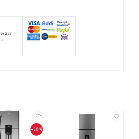
estras
la
-30
%