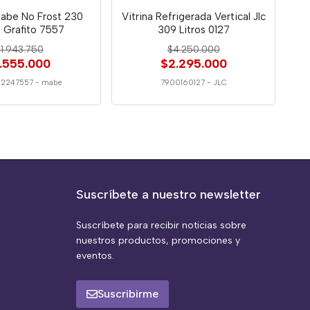
abe No Frost 230
Vitrina Refrigerada Vertical Jlc
s Grafito 7557
309 Litros 0127
1.943.750
$4.250.000
1.555.000
$2.295.000
12247557
-
mabe
7900160127
-
JLC
Suscríbete a nuestro newsletter
Suscríbete para recibir noticias sobre
nuestros productos, promociones y
eventos.
Suscribirme