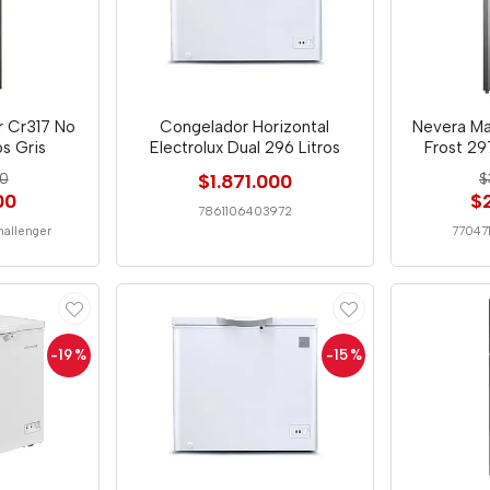
r Cr317 No
Congelador Horizontal
Nevera M
os Gris
Electrolux Dual 296 Litros
Frost 29
00
$1.871.000
$
00
$
7861106403972
hallenger
77047
-19
%
-15
%