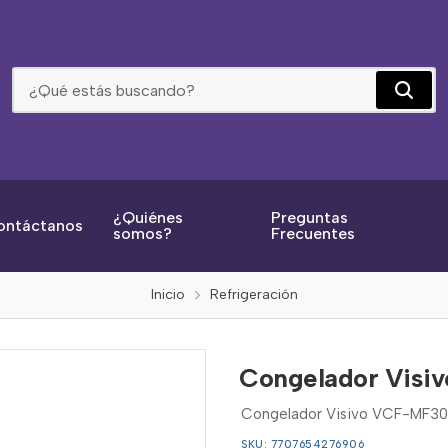
Congelador Visivo Vcf-Mf300l Blanco 1618
¿Quiénes
Preguntas
ontáctanos
somos?
Frecuentes
Inicio
Refrigeración
Congelador Visiv
Congelador Visivo VCF-MF300L
SKU: 7707654276906