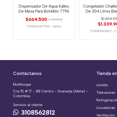
Dispensador De Agua Kalley
Congelador Challe
De Mesa Para Botellón 7796
De 204 Litros Bl
$664.500
$1.654.19
x Unidad
$1.339.9
7705946477796
-
Kalley
7705191043807
-
C
Contáctanos
Tienda en
Multihogar
sonido
Cra 15 # 17 - 88 Centro - Granada (Meta) -
Televisores
Colombia
Refrigeraci
Servicio al cliente
Licuadoras
3108562812
Ventilación