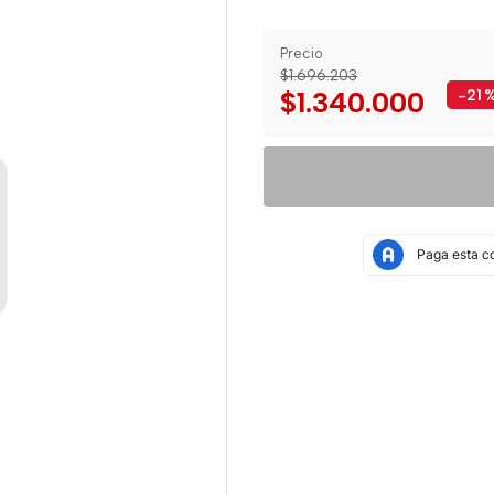
Precio
$1.696.203
$1.340.000
-21