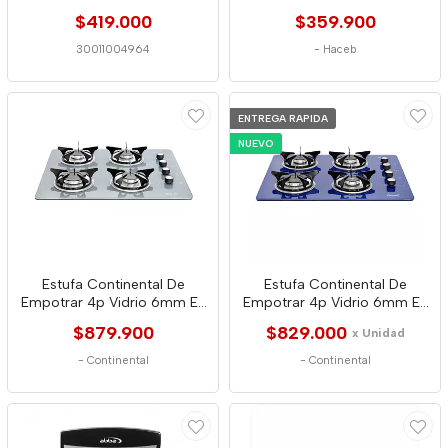
Acero Inox
2588
$419.000
$359.900
30011004964
-
Haceb
ENTREGA RAPIDA
NUEVO
Estufa Continental De
Estufa Continental De
Empotrar 4p Vidrio 6mm Ee
Empotrar 4p Vidrio 6mm Ee
Gn Gris 6583
Gn Azul 6507
$879.900
$829.000
x Unidad
-
Continental
-
Continental