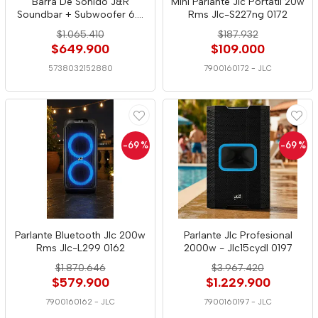
Barra De Sonido J&R
Mini Parlante Jlc Portátil 20w
Soundbar + Subwoofer 6.5
Rms Jlc-S227ng 0172
J5288 2880
$1.065.410
$187.932
$649.900
$109.000
5738032152880
7900160172
-
JLC
-69
%
-69
%
Parlante Bluetooth Jlc 200w
Parlante Jlc Profesional
Rms Jlc-L299 0162
2000w - Jlc15cydl 0197
$1.870.646
$3.967.420
$579.900
$1.229.900
7900160162
-
JLC
7900160197
-
JLC