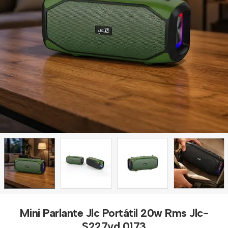
Mini Parlante Jlc Portátil 20w Rms Jlc-
S227vd 0173