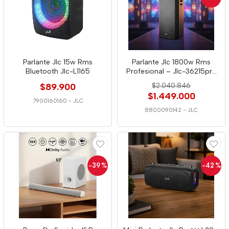
Parlante Jlc 15w Rms
Parlante Jlc 1800w Rms
Bluetooth Jlc-L1165
Profesional – Jlc-36215pro
0142
$89.900
$2.040.846
$1.449.000
7900160160
-
JLC
8800090142
-
JLC
-39
%
-42
%