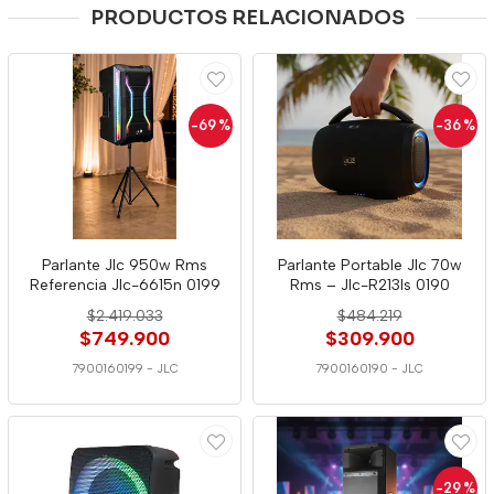
PRODUCTOS RELACIONADOS
-69
%
-36
%
Parlante Jlc 950w Rms
Parlante Portable Jlc 70w
Referencia Jlc-6615n 0199
Rms – Jlc-R213ls 0190
$2.419.033
$484.219
$749.900
$309.900
7900160199
-
JLC
7900160190
-
JLC
-29
%