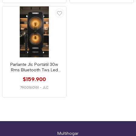
Parlante Jlc Portátil 30w
Rms Bluetooth Tws Led
Micrófono
$159.900
7900160161
-
JLC
Multihogar