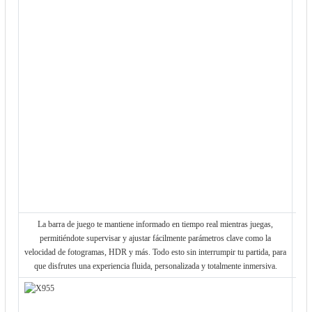
vis
y a
que
cad
co
pr
en
I
ren
in
ca
ca
La barra de juego te mantiene informado en tiempo real mientras juegas,
permitiéndote supervisar y ajustar fácilmente parámetros clave como la
velocidad de fotogramas, HDR y más. Todo esto sin interrumpir tu partida, para
que disfrutes una experiencia fluida, personalizada y totalmente inmersiva.
Con
m