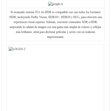
El avanzado sistema TCL Ai-HDR es compatible con casi todos los formatos
HDR, incluyendo Dolby Vision, HDR10+, HDR10 y HLG, para ofrecerte una
experiencia visual superior. Además, convierte contenidos SDR a HDR,
mejorando la calidad de imagen con una gama más amplia de colores y reflejos
más brillantes, ideal para disfrutar películas y series con un realismo
impresionante.
L
ex
g
má
la 
T
equ
Gam
una 
de
o
ava