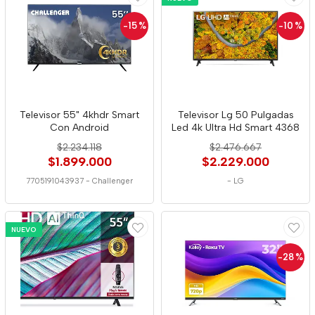
-15
%
-10
%
Televisor 55" 4khdr Smart
Televisor Lg 50 Pulgadas
Con Android
Led 4k Ultra Hd Smart 4368
$2.234.118
$2.476.667
$1.899.000
$2.229.000
7705191043937
-
Challenger
-
LG
NUEVO
-28
%