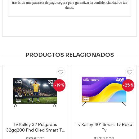
través de una pasarela de pago segura para garantizar la confidencialidad de tus
datos.
PRODUCTOS RELACIONADOS
-19
%
-25
%
Tv Kalley 32 Pulgadas
Tv Kalley 40" Smart Tv Roku
32gq200 Fhd Qled Smart Tv
Tv
6911
$838.272
$1.212.000