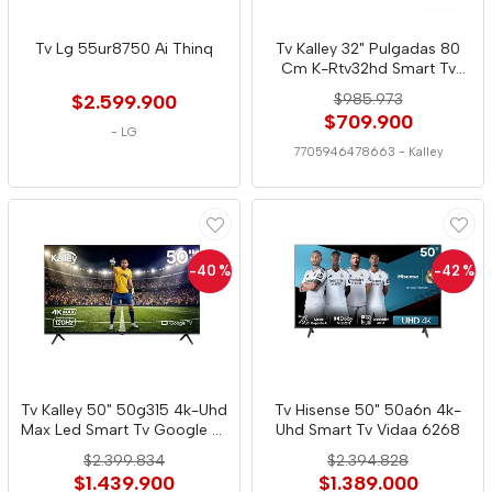
Tv Lg 55ur8750 Ai Thinq
Tv Kalley 32" Pulgadas 80
Cm K-Rtv32hd Smart Tv
Roku Tv
$2.599.900
$985.973
$709.900
-
LG
7705946478663
-
Kalley
-40
%
-42
%
Tv Kalley 50" 50g315 4k-Uhd
Tv Hisense 50" 50a6n 4k-
Max Led Smart Tv Google Tv
Uhd Smart Tv Vidaa 6268
6942
$2.399.834
$2.394.828
$1.439.900
$1.389.000