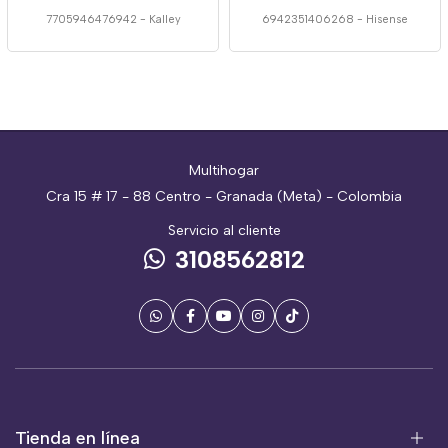
7705946476942
-
Kalley
6942351406268
-
Hisense
Multihogar
Cra 15 # 17 - 88 Centro - Granada (Meta) - Colombia
Servicio al cliente
3108562812
Tienda en línea