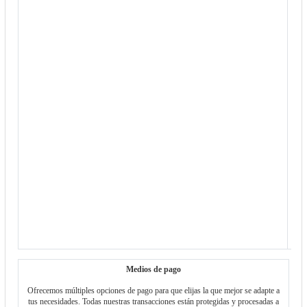
ca
ate
re
dud
com
b
pers
A
n
p
i
gar
años
co
co
r
Medios de pago
Ofrecemos múltiples opciones de pago para que elijas la que mejor se adapte a
tus necesidades. Todas nuestras transacciones están protegidas y procesadas a