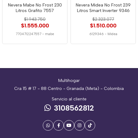
Nevera Mabe No Frost 230
Nevera Midea No Frost 239
Litros Grafito 7557
Litros Smart Inverter 9346
$1.943.750
$2.323.077
$1.555.000
$1.510.000
7704712247557
-
mabe
6129346
-
Midea
Multihogar
Cra 15 # 17 - 88 Centro - Granada (Meta) - Colombia
Servicio al cliente
3108562812