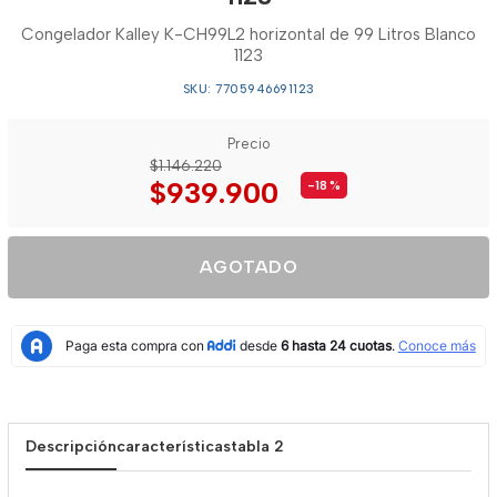
Congelador Kalley K-CH99L2 horizontal de 99 Litros Blanco
1123
SKU: 7705946691123
Precio
$1.146.220
$939.900
-18
%
AGOTADO
Descripción
características
tabla 2