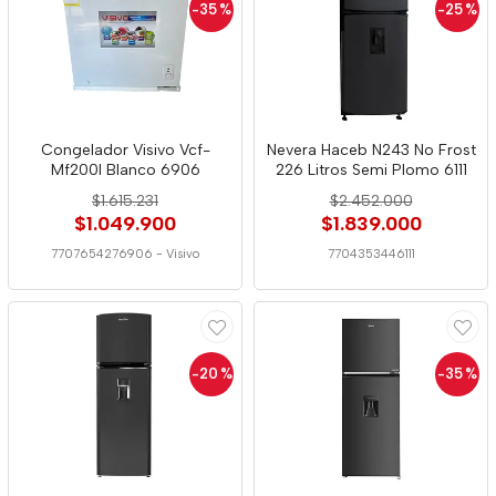
-35
%
-25
%
Congelador Visivo Vcf-
Nevera Haceb N243 No Frost
Mf200l Blanco 6906
226 Litros Semi Plomo 6111
$1.615.231
$2.452.000
$1.049.900
$1.839.000
7707654276906
-
Visivo
7704353446111
-20
%
-35
%