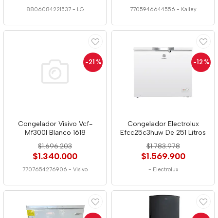
8806084221537
-
LG
7705946644556
-
Kalley
-21
%
-12
%
Congelador Visivo Vcf-
Congelador Electrolux
Mf300l Blanco 1618
Efcc25c3huw De 251 Litros
$1.696.203
$1.783.978
$1.340.000
$1.569.900
7707654276906
-
Visivo
-
Electrolux