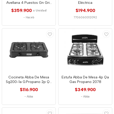
Avellana 4 Puestos Gn Gris
Eléctrica
2571
$359.900
$194.900
x Unidad
-
Haceb
7706060012092
Cocineta Abba De Mesa
Estufa Abba De Mesa 4p Qa
Sg200-1a G.Propano 2p Qa
Gas Propano 2078
Gris 1170
$116.900
$349.900
-
Abba
-
Abba