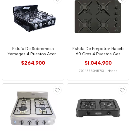
Estufa De Sobremesa
Estufa De Empotrar Haceb
Yamagas 4 Puestos Acero
60 Cms 4 Puestos Gas
Negro
Natural Crista
$264.900
$1.044.900
7704353045710
-
Haceb