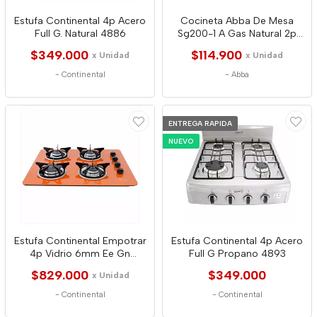
Estufa Continental 4p Acero
Cocineta Abba De Mesa
Full G. Natural 4886
Sg200-1 A Gas Natural 2p
Qa Gris 4171
$349.000
$114.900
x Unidad
x Unidad
-
Continental
-
Abba
ENTREGA RAPIDA
NUEVO
Estufa Continental Empotrar
Estufa Continental 4p Acero
4p Vidrio 6mm Ee Gn
Full G Propano 4893
Naranja 6682
$829.000
$349.000
x Unidad
-
Continental
-
Continental