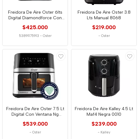
Freidora De Aire Oster 6lts
Freidora De Aire Oster 3.8
Digital Diamondforce Con
Lts Manual 8068
Ventana
$425.000
$219.000
53891175913
-
Oster
-
Oster
Freidora De Aire Oster 7.5 Lt
Freidora De Aire Kalley 4.5 Lt
Digital Con Ventana Ng
Maf4 Negra 0010
6002
$539.000
$239.000
-
Oster
-
Kalley