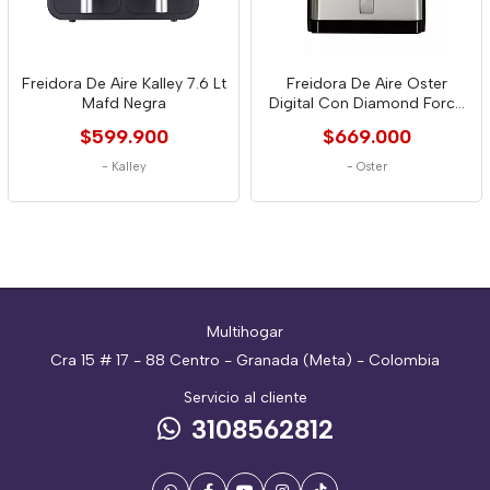
Freidora De Aire Kalley 7.6 Lt
Freidora De Aire Oster
Mafd Negra
Digital Con Diamond Force
9 Lt 4740
$599.900
$669.000
-
Kalley
-
Oster
Multihogar
Cra 15 # 17 - 88 Centro - Granada (Meta) - Colombia
Servicio al cliente
3108562812