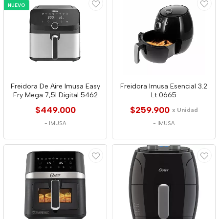
NUEVO
Freidora De Aire Imusa Easy
Freidora Imusa Esencial 3.2
Fry Mega 7,5l Digital 5462
Lt 0665
$449.000
$259.900
x Unidad
-
IMUSA
-
IMUSA