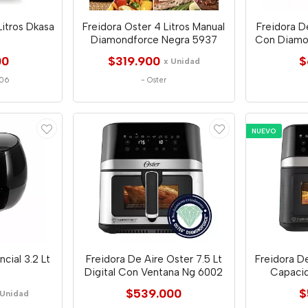
Litros Dkasa
Freidora Oster 4 Litros Manual
Freidora D
Diamondforce Negra 5937
Con Diamo
00
$319.900
$
x Unidad
06
-
Oster
NUEVO
cial 3.2 Lt
Freidora De Aire Oster 7.5 Lt
Freidora De
Digital Con Ventana Ng 6002
Capacid
$539.000
$
 Unidad