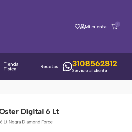
0
Mi cuenta
3108562812
Tienda
Recetas
Física
Servicio al cliente
Oster Digital 6 Lt
l 6 Lt Negra Diamond Force