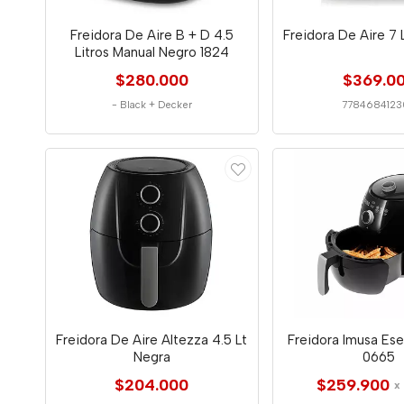
Freidora De Aire B + D 4.5
Freidora De Aire 7 
Litros Manual Negro 1824
$280.000
$369.0
-
Black + Decker
7784684123
Freidora De Aire Altezza 4.5 Lt
Freidora Imusa Esen
Negra
0665
$204.000
$259.900
x