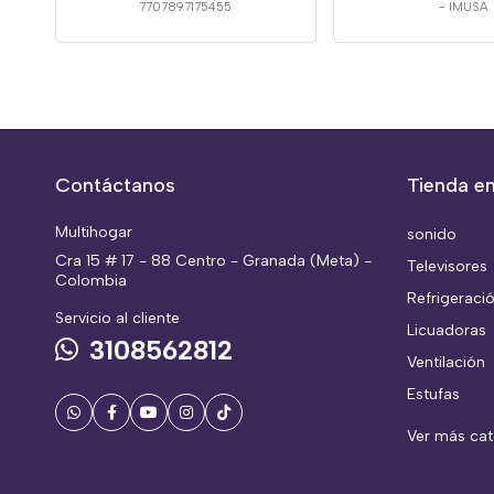
7707897175455
-
IMUSA
Contáctanos
Tienda en
Multihogar
sonido
Cra 15 # 17 - 88 Centro - Granada (Meta) -
Televisores
Colombia
Refrigeraci
Servicio al cliente
Licuadoras
3108562812
Ventilación
Estufas
Ver más ca