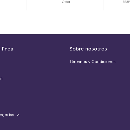
-
Oster
5389
 línea
Sobre nosotros
Términos y Condiciones
ón
tegorías