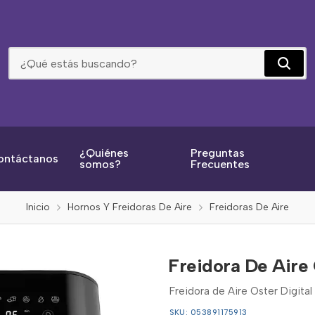
Freidora De Aire Oster Digital 6 Lt
¿Quiénes
Preguntas
ontáctanos
somos?
Frecuentes
Inicio
Hornos Y Freidoras De Aire
Freidoras De Aire
Freidora De Aire 
Freidora de Aire Oster Digita
SKU: 053891175913