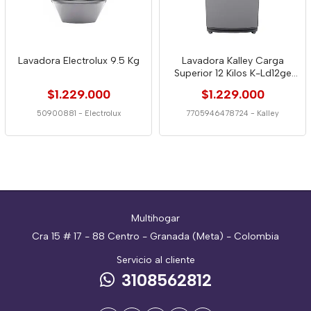
Lavadora Electrolux 9.5 Kg
Lavadora Kalley Carga
Superior 12 Kilos K-Ld12ge
Gris
$1.229.000
$1.229.000
50900881
-
Electrolux
7705946478724
-
Kalley
Multihogar
Cra 15 # 17 - 88 Centro - Granada (Meta) - Colombia
Servicio al cliente
3108562812