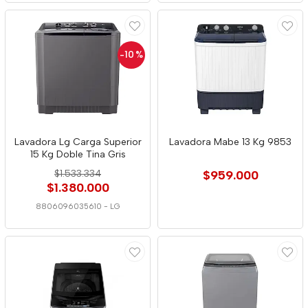
-10
%
Lavadora Lg Carga Superior
Lavadora Mabe 13 Kg 9853
15 Kg Doble Tina Gris
$1.533.334
$959.000
$1.380.000
8806096035610
-
LG