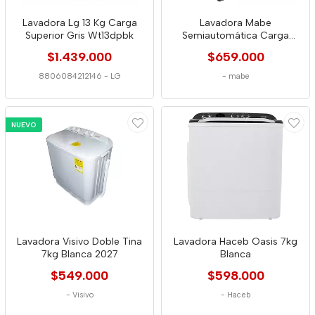
Lavadora Lg 13 Kg Carga
Lavadora Mabe
Superior Gris Wt13dpbk
Semiautomática Carga
Superior 11kg Blanca 9853
$1.439.000
$659.000
8806084212146
-
LG
-
mabe
NUEVO
Lavadora Visivo Doble Tina
Lavadora Haceb Oasis 7kg
7kg Blanca 2027
Blanca
$549.000
$598.000
-
Visivo
-
Haceb