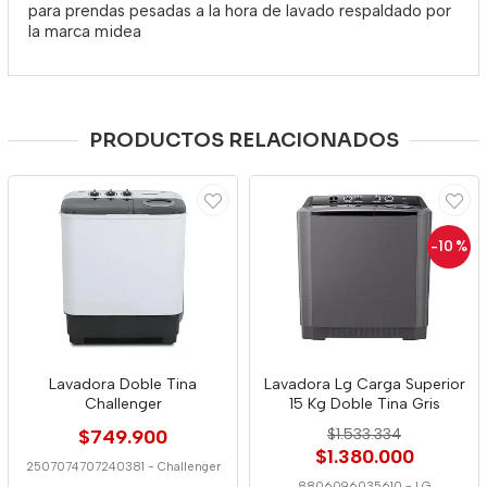
para prendas pesadas a la hora de lavado respaldado por
la marca midea
PRODUCTOS RELACIONADOS
-10
%
Lavadora Doble Tina
Lavadora Lg Carga Superior
Challenger
15 Kg Doble Tina Gris
$749.900
$1.533.334
$1.380.000
2507074707240381
-
Challenger
8806096035610
-
LG