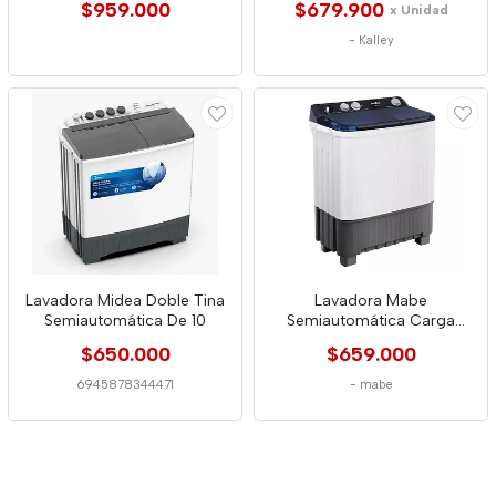
$959.000
$679.900
x Unidad
-
Kalley
Lavadora Midea Doble Tina
Lavadora Mabe
Semiautomática De 10
Semiautomática Carga
Superior 11kg Blanca 9853
$650.000
$659.000
6945878344471
-
mabe