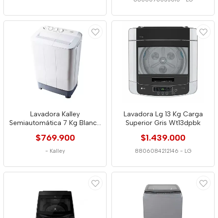
Lavadora Kalley
Lavadora Lg 13 Kg Carga
Semiautomática 7 Kg Blanca
Superior Gris Wt13dpbk
4064
$769.900
$1.439.000
-
Kalley
8806084212146
-
LG