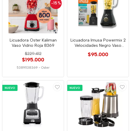
-15
%
Licuadora Oster Kaliman
Licuadora Imusa Powermix 2
Vaso Vidrio Roja 8369
Velocidades Negro Vaso
Plástico
$229.412
$95.000
$195.000
53891138369
-
Oster
NUEVO
NUEVO