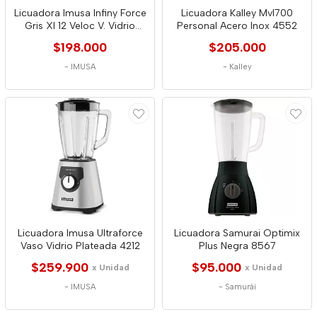
Licuadora Imusa Infiny Force
Licuadora Kalley Mvl700
Gris Xl 12 Veloc V. Vidrio
Personal Acero Inox 4552
1568
$198.000
$205.000
-
IMUSA
-
Kalley
Licuadora Imusa Ultraforce
Licuadora Samurai Optimix
Vaso Vidrio Plateada 4212
Plus Negra 8567
$259.900
$95.000
x Unidad
x Unidad
-
IMUSA
-
Samurái