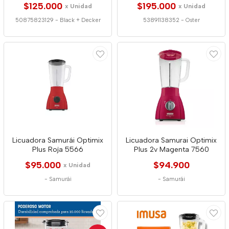
$125.000
$195.000
x Unidad
x Unidad
50875823129
-
Black + Decker
53891138352
-
Oster
Licuadora Samurái Optimix
Licuadora Samurai Optimix
Plus Roja 5566
Plus 2v Magenta 7560
$95.000
$94.900
x Unidad
-
Samurái
-
Samurái