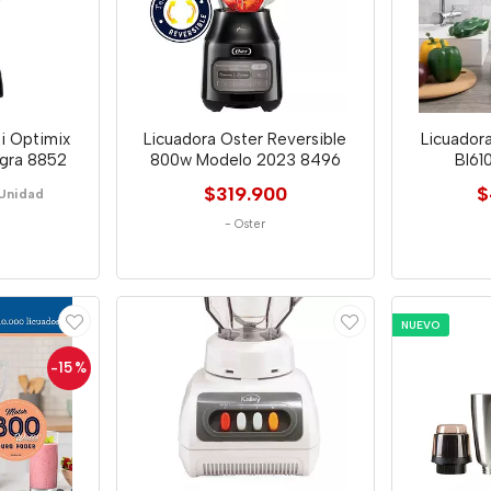
i Optimix
Licuadora Oster Reversible
Licuadora
egra 8852
800w Modelo 2023 8496
Bl61
$319.900
$
Unidad
-
Oster
NUEVO
-15
%