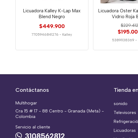
Licuadora Kalley K-Lap Max
Licuadora Oster K
Blend Negro
Vidrio Roja
$449.900
$229.41
$195.0
7705946841276
-
Kalley
53891138369
Contáctanos
Tienda en
Multihogar
sonido
Cra 15 # 17 - 88 Centro - Granada (Meta) -
Televisores
Colombia
Refrigeraci
Servicio al cliente
Licuadoras
3108562812