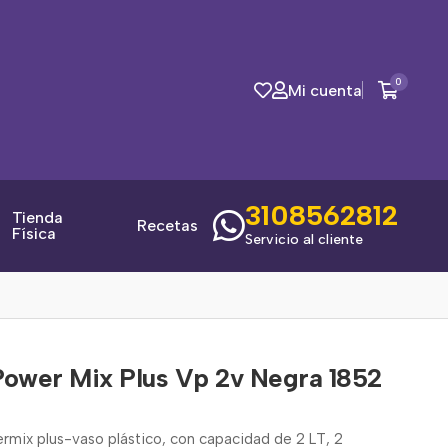
0
Mi cuenta
3108562812
Tienda
Recetas
Física
Servicio al cliente
Power Mix Plus Vp 2v Negra 1852
rmix plus-vaso plástico, con capacidad de 2 LT, 2