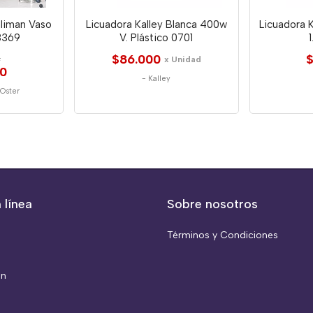
aliman Vaso
Licuadora Kalley Blanca 400w
Licuadora K
 8369
V. Plástico 0701
1
2
$86.000
$
x Unidad
00
-
Kalley
-
Oster
 línea
Sobre nosotros
Términos y Condiciones
ón