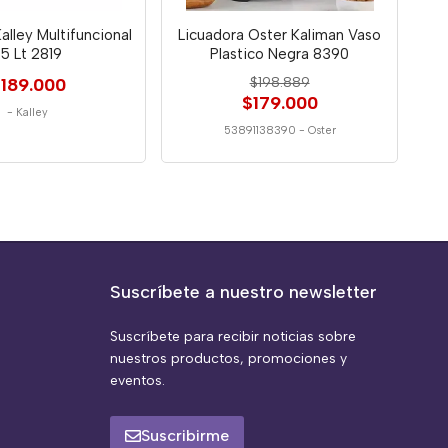
alley Multifuncional
Licuadora Oster Kaliman Vaso
.5 Lt 2819
Plastico Negra 8390
189.000
$198.889
$179.000
-
Kalley
53891138390
-
Oster
Suscríbete a nuestro newsletter
Suscríbete para recibir noticias sobre
nuestros productos, promociones y
eventos.
Suscribirme