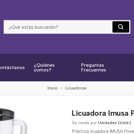
Licuadora Imusa Power Mix Plus Vp 2v Negra 1852
¿Quiénes
Preguntas
ontáctanos
somos?
Frecuentes
Inicio
Licuadoras
Licuadora Imusa 
Se vende por
Unidades (Unid.)
Práctica licuadora IMUSA Powe