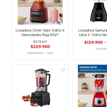
Licuadora Oster Vaso Vidrio 6
Licuadora Samura
Velocidades Roja 8427
Ultra V. Vidrio N
$273.691
$124.900
x 
$229.900
-
Samurái
53891168427
-
Oster