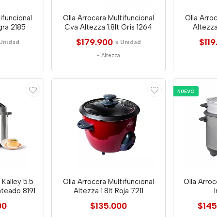
ifuncional
Olla Arrocera Multifuncional
Olla Arro
gra 2185
Cva Altezza 1.8lt Gris 1264
Altezza
$179.900
$119
 Unidad
x Unidad
-
Altezza
NUEVO
 Kalley 5.5
Olla Arrocera Multifuncional
Olla Arro
ateado 8191
Altezza 1.8lt Roja 7211
00
$135.000
$145