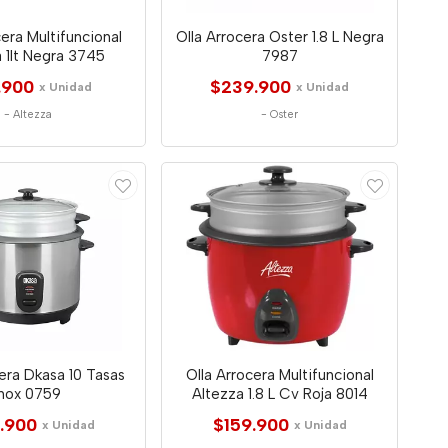
cera Multifuncional
Olla Arrocera Oster 1.8 L Negra
 1lt Negra 3745
7987
.900
$239.900
x Unidad
x Unidad
-
Altezza
-
Oster
cera Dkasa 10 Tasas
Olla Arrocera Multifuncional
Inox 0759
Altezza 1.8 L Cv Roja 8014
.900
$159.900
x Unidad
x Unidad