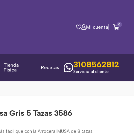
0
Mi cuenta
3108562812
Tienda
Recetas
Física
Servicio al cliente
sa Gris 5 Tazas 3586
ás fácil que con la Arrocera IMUSA de 8 tazas.