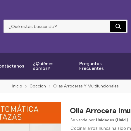
Olla Arrocera Imusa Gris 5 Tazas 3586
¿Quiénes
Preguntas
ontáctanos
somos?
Frecuentes
Inicio
Coccion
Ollas Arroceras Y Multifuncionales
Olla Arrocera Imu
Se vende por
Unidades (Unid.)
Cocinar arroz nunca ha sido m