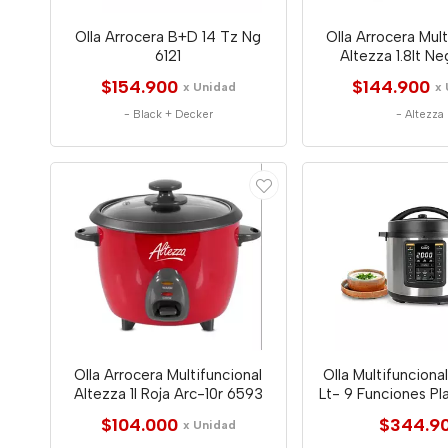
Olla Arrocera B+D 14 Tz Ng
Olla Arrocera Mult
6121
Altezza 1.8lt Ne
$154.900
$144.900
x Unidad
x
-
Black + Decker
-
Altezza
Olla Arrocera Multifuncional
Olla Multifuncional
Altezza 1l Roja Arc-10r 6593
Lt- 9 Funciones Pl
$104.000
$344.9
x Unidad