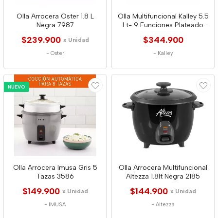
Olla Arrocera Oster 1.8 L
Olla Multifuncional Kalley 5.5
Negra 7987
Lt- 9 Funciones Plateado
8191
$239.900
$344.900
x Unidad
-
Oster
-
Kalley
NUEVO
Olla Arrocera Imusa Gris 5
Olla Arrocera Multifuncional
Tazas 3586
Altezza 1.8lt Negra 2185
$149.900
$144.900
x Unidad
x Unidad
-
IMUSA
-
Altezza