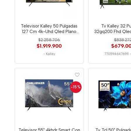
Televisor Kalley 50 Pulgadas
Tv Kalley 32 P
127 Cm 4k-Uhd Qled Plano
32gq200 Fhd Qled
Smart
6911
$2.258.706
$838.27
$1.919.900
$679.0
-
Kalley
7705946476911
-15
%
Televisor 55" 4khdr Smart Con
Tv Tcl 50" Pulga