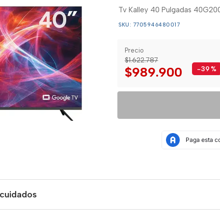
Tv Kalley 40 Pulgadas 40G20
SKU: 7705946480017
Precio
$1.622.787
$989.900
-39
%
 cuidados