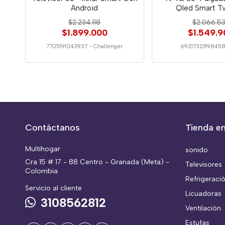
Android
Qled Smart T
$2.234.118
$2.066.5
$1.899.000
$1.549.9
7705191043937
-
Challenger
692173289845
Contáctanos
Tienda en
Multihogar
sonido
Cra 15 # 17 - 88 Centro - Granada (Meta) -
Televisores
Colombia
Refrigeraci
Servicio al cliente
Licuadoras
3108562812
Ventilación
Estufas