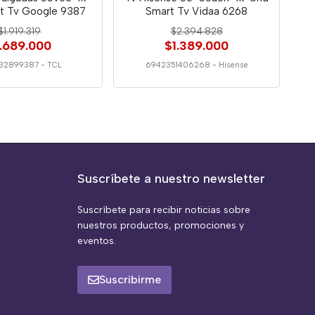
t Tv Google 9387
Smart Tv Vidaa 6268
$1.919.319
$2.394.828
1.689.000
$1.389.000
732899387
-
TCL
6942351406268
-
Hisense
Suscríbete a nuestro newsletter
Suscríbete para recibir noticias sobre
nuestros productos, promociones y
eventos.
Suscribirme