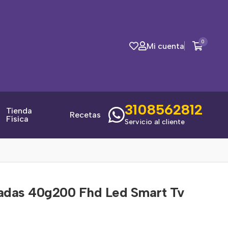
0
Mi cuenta
3108562812
Tienda
Recetas
Física
Servicio al cliente
gadas 40g200 Fhd Led Smart Tv