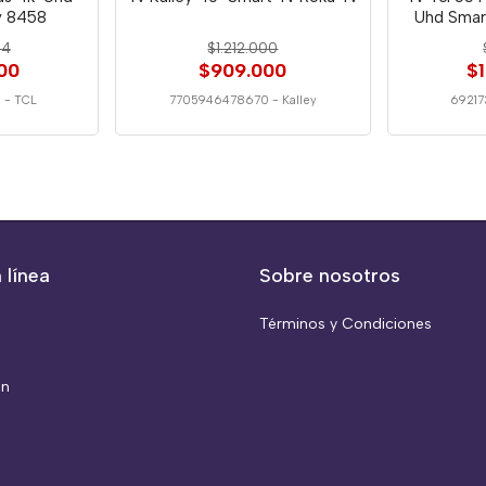
v 8458
Uhd Smar
34
$1.212.000
00
$909.000
$
8
-
TCL
7705946478670
-
Kalley
6921
 línea
Sobre nosotros
Términos y Condiciones
ón