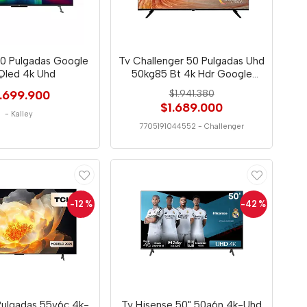
50 Pulgadas Google
Tv Challenger 50 Pulgadas Uhd
Qled 4k Uhd
50kg85 Bt 4k Hdr Google
4552
1.699.900
$1.941.380
$1.689.000
-
Kalley
7705191044552
-
Challenger
-12
%
-42
%
Pulgadas 55v6c 4k-
Tv Hisense 50" 50a6n 4k-Uhd