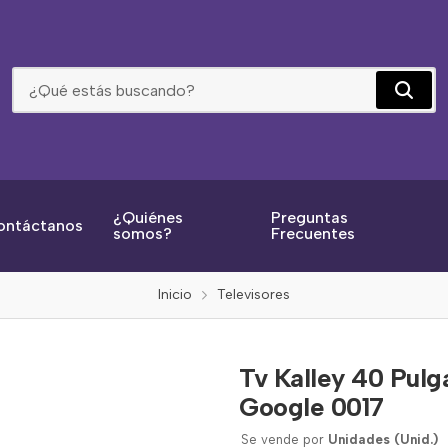
Tv Kalley 40 Pulgadas 40g200 Fhd Led Smart Tv Google 0017
¿Quiénes
Preguntas
ontáctanos
somos?
Frecuentes
Inicio
Televisores
Tv Kalley 40 Pul
Google 0017
Se vende por
Unidades (Unid.)