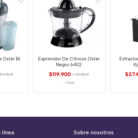
a Oster Bl
Exprimidor De Cítricos Oster
Extracto
Negro 6402
K
$119.900
$274
 Unidad
x Unidad
-
Oster
 línea
Sobre nosotros