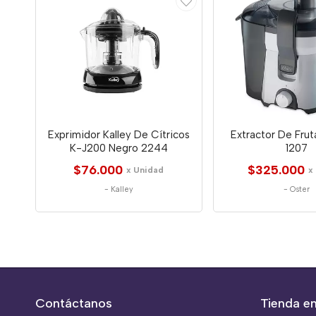
Exprimidor Kalley De Cítricos
Extractor De Frut
K-J200 Negro 2244
1207
$76.000
$325.000
x Unidad
x
-
Kalley
-
Oster
Contáctanos
Tienda en