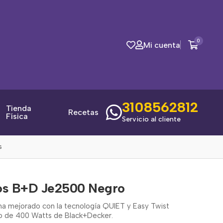
0
Mi cuenta
3108562812
Tienda
Recetas
Física
Servicio al cliente
s
gos B+D Je2500 Negro
e ha mejorado con la tecnología QUIET y Easy Twist
go de 400 Watts de Black+Decker.