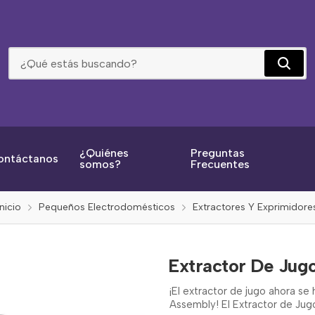
Extractor De Jugos B+D Je2500 Negro
¿Quiénes
Preguntas
ontáctanos
somos?
Frecuentes
Inicio
Pequeños Electrodomésticos
Extractores Y Exprimidore
Extractor De Ju
¡El extractor de jugo ahora s
Assembly! El Extractor de Ju