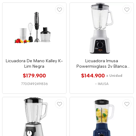
Licuadora De Mano Kalley K-
Licuadora Imusa
Lim Negra
Powermixglass 2v Blanca
1569
$179.900
$144.900
x Unidad
7700149249836
-
IMUSA