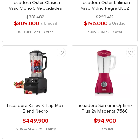
Licuadora Oster Clasica
Licuadora Oster Kaliman
Vaso Vidrio 3 Velocidades
Vaso Vidrio Negra 8352
0294
$381.482
$229.412
$309.000
$195.000
x Unidad
x Unidad
53891140294
-
Oster
53891138352
-
Oster
Licuadora Kalley K-Lap Max
Licuadora Samurai Optimix
Blend Negro
Plus 2v Magenta 7560
$449.900
$94.900
7705946841276
-
Kalley
-
Samurái