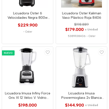
Licuadora Oster 6
Licuadora Oster Kaliman
Velocidades Negra 800w
Vaso Plástico Roja 8406
8441
$229.900
$198.889
$179.000
x Unidad
-
Oster
53891138406
-
Oster
NUEVO
Licuadora Imusa Infiny Force
Licuadora Imusa
Gris Xl 12 Veloc V. Vidrio
Powermixglass 2v Blanca
1568
1569
$198.000
$144.900
x Unidad