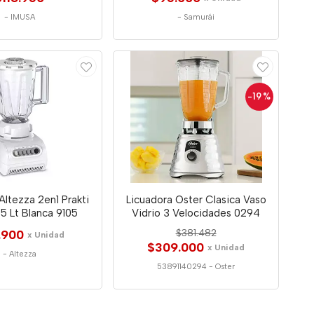
-
IMUSA
-
Samurái
-19
%
Altezza 2en1 Prakti
Licuadora Oster Clasica Vaso
.5 Lt Blanca 9105
Vidrio 3 Velocidades 0294
.900
$381.482
x Unidad
$309.000
x Unidad
-
Altezza
53891140294
-
Oster