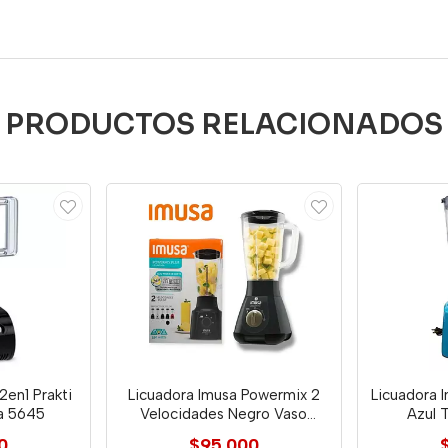
PRODUCTOS RELACIONADOS
2en1 Prakti
Licuadora Imusa Powermix 2
Licuadora 
ra 5645
Velocidades Negro Vaso
Azul 
Plástico
0
$95.000