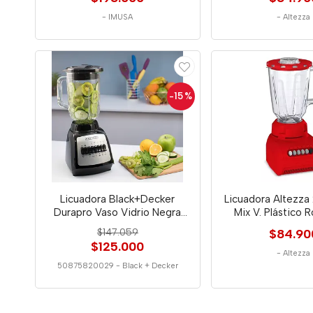
-
IMUSA
-
Altezza
-15
%
Licuadora Black+Decker
Licuadora Altezza 
Durapro Vaso Vidrio Negra
Mix V. Plástico 
0029
$147.059
$84.90
$125.000
-
Altezza
50875820029
-
Black + Decker