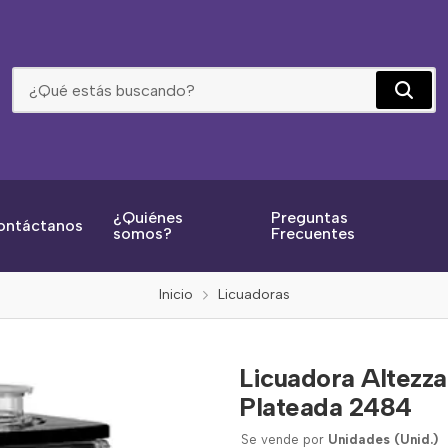
Licuadora Altezza Essential Abe-500 V. Vidrio Plateada 2484
¿Quiénes
Preguntas
ontáctanos
somos?
Frecuentes
Inicio
Licuadoras
Licuadora Altezza
Plateada 2484
Se vende por
Unidades (Unid.)