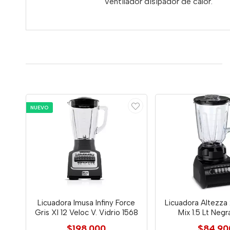
Ventilador disipador de calor.
NUEVO
Licuadora Imusa Infiny Force
Licuadora Altezza 
Gris Xl 12 Veloc V. Vidrio 1568
Mix 1.5 Lt Neg
$198.000
$84.90