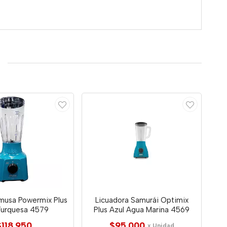
Imusa Powermix Plus
Licuadora Samurái Optimix
Turquesa 4579
Plus Azul Agua Marina 4569
$118.950
$95.000
x Unidad