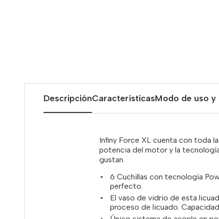
Descripción
Características
Modo de uso y
Infiny Force XL cuenta con toda la
potencia del motor y la tecnología
gustan.
6 Cuchillas con tecnología Po
perfecto.
El vaso de vidrio de esta licua
proceso de licuado. Capacidad t
Único sistema de acople en pol