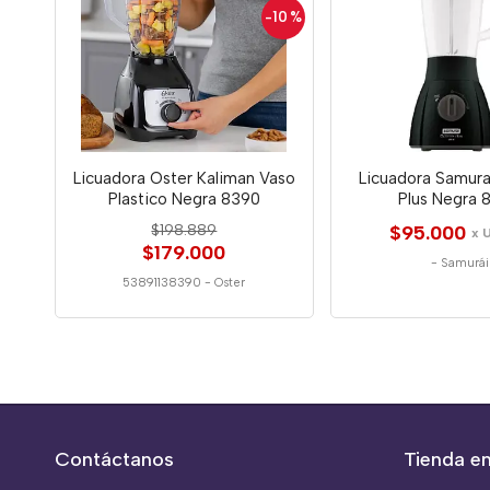
-10
%
Licuadora Oster Kaliman Vaso
Licuadora Samura
Plastico Negra 8390
Plus Negra 
$198.889
$95.000
x 
$179.000
-
Samurái
53891138390
-
Oster
Contáctanos
Tienda en