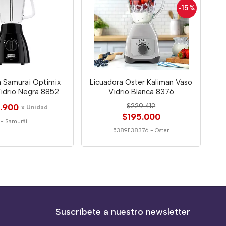
-15
%
a Samurai Optimix
Licuadora Oster Kaliman Vaso
 Vidrio Negra 8852
Vidrio Blanca 8376
.900
$229.412
x Unidad
$195.000
-
Samurái
53891138376
-
Oster
Suscríbete a nuestro newsletter