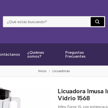
Licuadora Imusa Infiny Force Gris Xl 12 Veloc V. Vidrio 1568
¿Quiénes
Preguntas
ontáctanos
somos?
Frecuentes
Inicio
Licuadoras
Licuadora Imusa In
Vidrio 1568
Infiny Force XL con potencia p