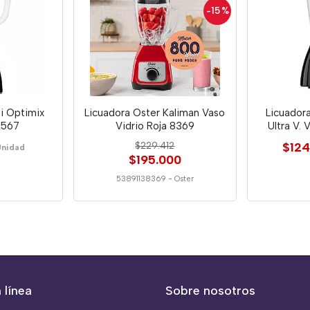
-15
%
i Optimix
Licuadora Oster Kaliman Vaso
Licuador
8567
Vidrio Roja 8369
Ultra V.
$229.412
$124
Unidad
$195.000
53891138369
-
Oster
 línea
Sobre nosotros