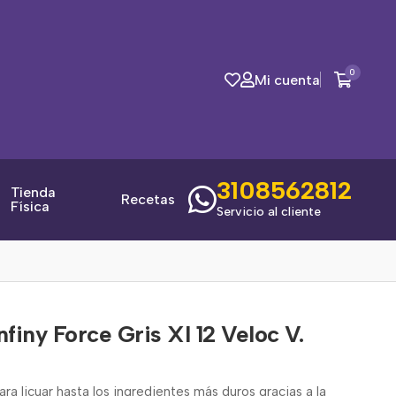
0
Mi cuenta
3108562812
Tienda
Recetas
Física
Servicio al cliente
finy Force Gris Xl 12 Veloc V.
ara licuar hasta los ingredientes más duros gracias a la