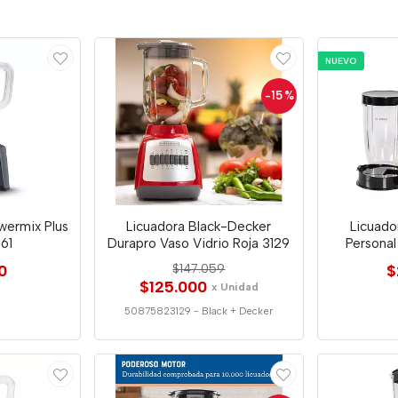
NUEVO
-15
%
wermix Plus
Licuadora Black-Decker
Licuado
561
Durapro Vaso Vidrio Roja 3129
Personal
0
$147.059
$
$125.000
x Unidad
50875823129
-
Black + Decker