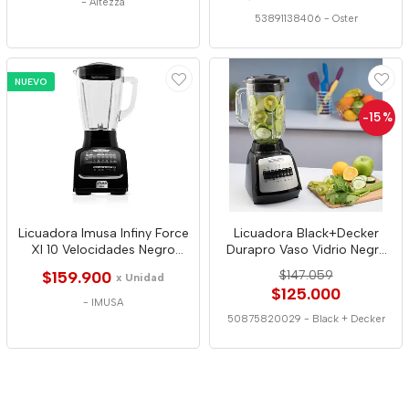
-
Altezza
53891138406
-
Oster
NUEVO
-15
%
Licuadora Imusa Infiny Force
Licuadora Black+Decker
Xl 10 Velocidades Negro
Durapro Vaso Vidrio Negra
8569
0029
$159.900
$147.059
x Unidad
$125.000
-
IMUSA
50875820029
-
Black + Decker