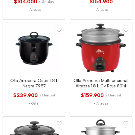
$104.000
$154.900
x Unidad
-
Altezza
-
Altezza
Olla Arrocera Oster 1.8 L
Olla Arrocera Multifuncional
Negra 7987
Altezza 1.8 L Cv Roja 8014
$239.900
$159.900
x Unidad
x Unidad
-
Oster
-
Altezza