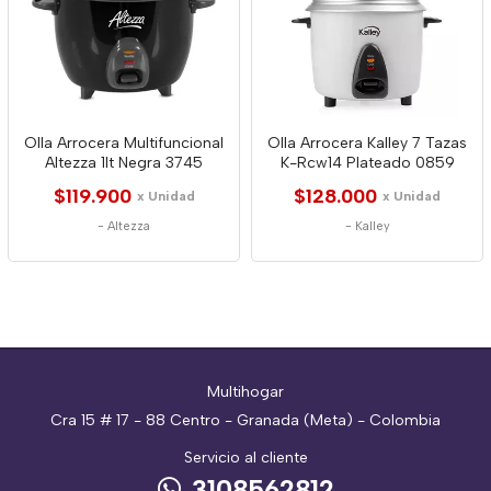
Olla Arrocera Multifuncional
Olla Arrocera Kalley 7 Tazas
Altezza 1lt Negra 3745
K-Rcw14 Plateado 0859
$119.900
$128.000
x Unidad
x Unidad
-
Altezza
-
Kalley
Multihogar
Cra 15 # 17 - 88 Centro - Granada (Meta) - Colombia
Servicio al cliente
3108562812