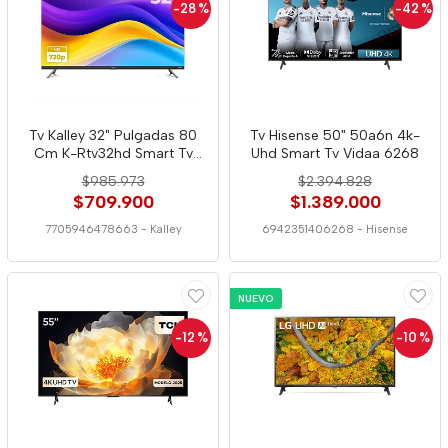
-28
%
-42
%
Tv Kalley 32" Pulgadas 80
Tv Hisense 50" 50a6n 4k-
Cm K-Rtv32hd Smart Tv
Uhd Smart Tv Vidaa 6268
Roku Tv
$985.973
$2.394.828
$709.900
$1.389.000
7705946478663
-
Kalley
6942351406268
-
Hisense
NUEVO
-12
%
-10
%