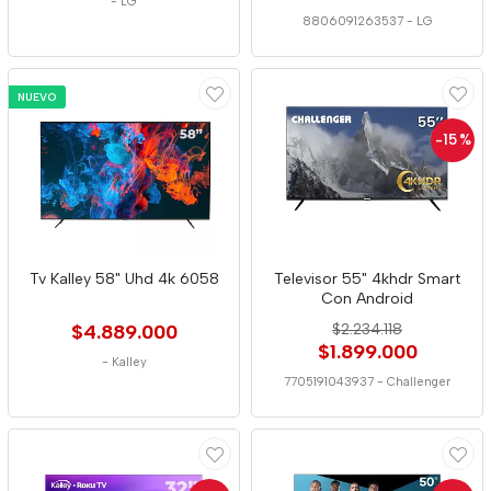
-
LG
8806091263537
-
LG
NUEVO
-15
%
Tv Kalley 58" Uhd 4k 6058
Televisor 55" 4khdr Smart
Con Android
$4.889.000
$2.234.118
$1.899.000
-
Kalley
7705191043937
-
Challenger