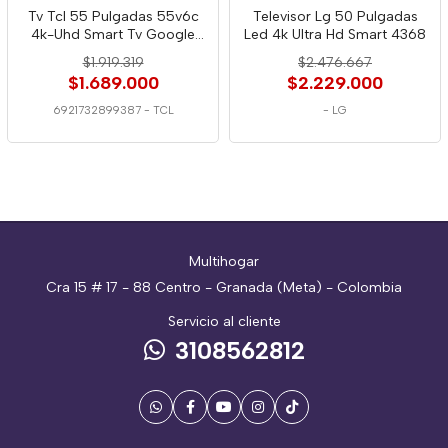
Tv Tcl 55 Pulgadas 55v6c
Televisor Lg 50 Pulgadas
4k-Uhd Smart Tv Google
Led 4k Ultra Hd Smart 4368
9387
$1.919.319
$2.476.667
$1.689.000
$2.229.000
6921732899387
-
TCL
-
LG
Multihogar
Cra 15 # 17 - 88 Centro - Granada (Meta) - Colombia
Servicio al cliente
3108562812