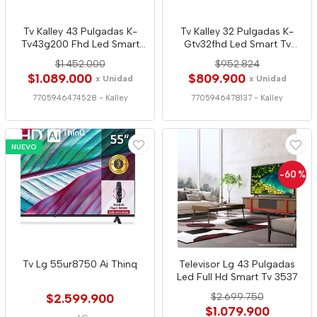
Tv Kalley 43 Pulgadas K-
Tv Kalley 32 Pulgadas K-
Tv43g200 Fhd Led Smart
Gtv32fhd Led Smart Tv
Google 4528
Google 8137
$1.452.000
$952.824
$1.089.000
$809.900
x Unidad
x Unidad
7705946474528
-
Kalley
7705946478137
-
Kalley
NUEVO
-60
%
Tv Lg 55ur8750 Ai Thinq
Televisor Lg 43 Pulgadas
Led Full Hd Smart Tv 3537
$2.599.900
$2.699.750
$1.079.900