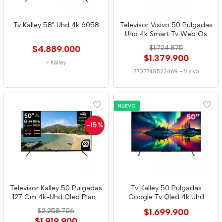
Tv Kalley 58" Uhd 4k 6058
Televisor Visivo 50 Pulgadas
Uhd 4k Smart Tv Web Os
2469
$4.889.000
$1.724.875
$1.379.900
-
Kalley
7707748522469
-
Visivo
NUEVO
-15
%
Televisor Kalley 50 Pulgadas
Tv Kalley 50 Pulgadas
127 Cm 4k-Uhd Qled Plano
Google Tv Qled 4k Uhd
Smart
$2.258.706
$1.699.900
$1.919.900