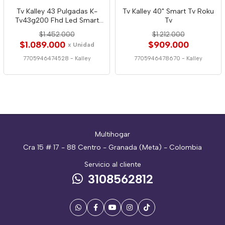
Tv Kalley 43 Pulgadas K-
Tv Kalley 40" Smart Tv Roku
Tv43g200 Fhd Led Smart
Tv
Google 4528
$1.452.000
$1.212.000
$1.089.000
$909.000
x Unidad
7705946474528
-
Kalley
7705946478670
-
Kalley
Multihogar
Cra 15 # 17 - 88 Centro - Granada (Meta) - Colombia
Servicio al cliente
3108562812