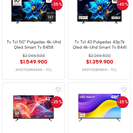
-25
%
-40
%
Tv Tcl 50" Pulgadas 4k-Uhd
Tv Tcl 43 Pulgadas 43p7k
Qled Smart Tv 8458
Qled 4k-Uhd Smart Tv 8441
$2.066.534
$2.266.500
$1.549.900
$1.359.900
6921732898458
-
TCL
6921732898441
-
TCL
-25
%
-25
%