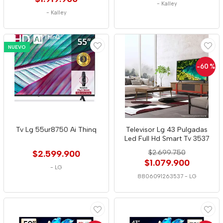
-
Kalley
-
Kalley
NUEVO
-60
%
Tv Lg 55ur8750 Ai Thinq
Televisor Lg 43 Pulgadas
Led Full Hd Smart Tv 3537
$2.599.900
$2.699.750
$1.079.900
-
LG
8806091263537
-
LG