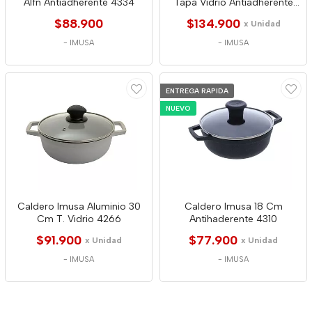
Alfn Antiadherente 4334
Tapa Vidrio Antiadherente
4365
$88.900
$134.900
x Unidad
-
IMUSA
-
IMUSA
ENTREGA RAPIDA
NUEVO
Caldero Imusa Aluminio 30
Caldero Imusa 18 Cm
Cm T. Vidrio 4266
Antihaderente 4310
$91.900
$77.900
x Unidad
x Unidad
-
IMUSA
-
IMUSA