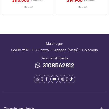
$116.500
$91.900
x Unidad
x Unidad
-
IMUSA
-
IMUSA
Multihogar
Cra 15 # 17 - 88 Centro - Granada (Meta) - Colombia
Servicio al cliente
3108562812
Tienda en línea