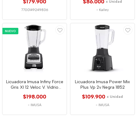
$179.900
$86.000
x Unidad
7700149249836
-
Kalley
NUEVO
Licuadora Imusa Infiny Force
Licuadora Imusa Power Mix
Gris Xl 12 Veloc V. Vidrio
Plus Vp 2v Negra 1852
1568
$198.000
$109.900
x Unidad
-
IMUSA
-
IMUSA