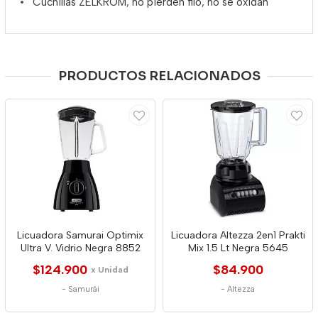
Cuchillas ZELKROM, no pierden filo, no se oxidan
PRODUCTOS RELACIONADOS
Licuadora Samurai Optimix
Licuadora Altezza 2en1 Prakti
Ultra V. Vidrio Negra 8852
Mix 1.5 Lt Negra 5645
$124.900
$84.900
x Unidad
-
Samurái
-
Altezza