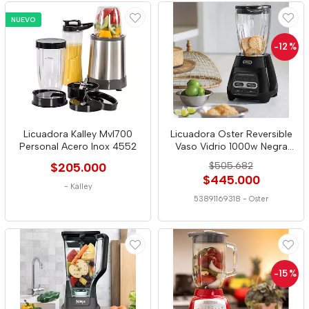
NUEVO
-12
%
Licuadora Kalley Mvl700
Licuadora Oster Reversible
Personal Acero Inox 4552
Vaso Vidrio 1000w Negra
9318
$205.000
$505.682
$445.000
-
Kalley
53891169318
-
Oster
-15
%