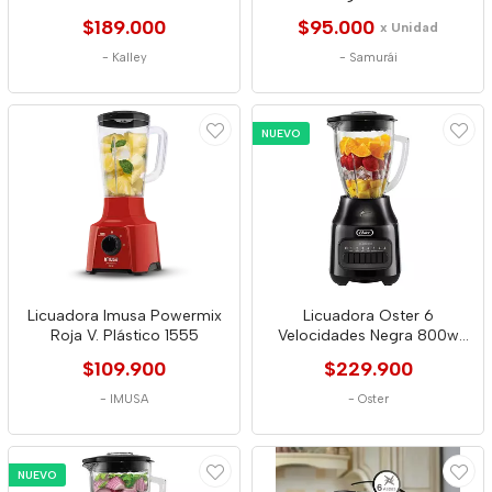
$189.000
$95.000
x Unidad
-
Kalley
-
Samurái
NUEVO
Licuadora Imusa Powermix
Licuadora Oster 6
Roja V. Plástico 1555
Velocidades Negra 800w
8441
$109.900
$229.900
-
IMUSA
-
Oster
NUEVO